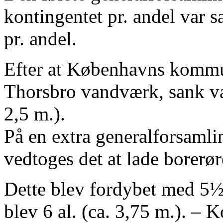
kontingentet pr. andel var sat
pr. andel.
Efter at Københavns kommu
Thorsbro vandværk, sank va
2,5 m.).
På en extra generalforsaml
vedtoges det at lade borerør
Dette blev fordybet med 5½ 
blev 6 al. (ca. 3,75 m.). – K